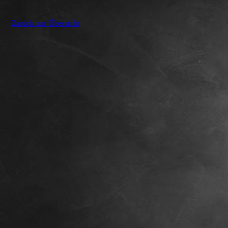
Zurück zur Übersicht