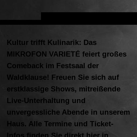
Kultur trifft Kulinarik: Das
MIKROFON VARIETÉ feiert großes
Comeback im Festsaal der
Waldklause! Freuen Sie sich auf
erstklassige Shows, mitreißende
Live-Unterhaltung und
unvergessliche Abende in unserem
Haus. Alle Termine und Ticket-
Infos finden Sie direkt hier in